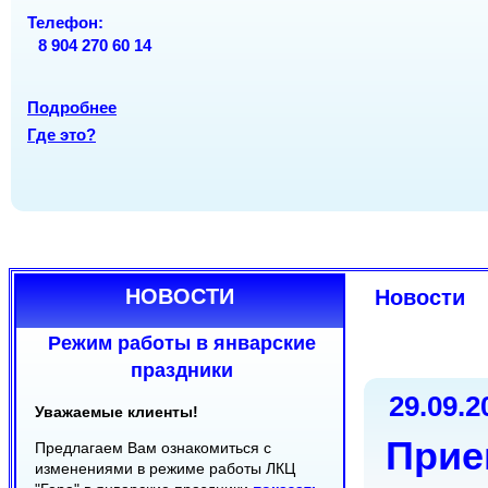
ОРГАНЫ
Вс
Вс
вых
вых
Телефон:
Телефон:
Телефон:
8 904 270 60 14
(8212) 20-22-70
(8212) 30-24-50
(8212) 24-18-08
(8212) 30-22-08
Подробнее
Подробнее
Где это?
Подробнее
Где это?
Где это?
НОВОСТИ
Новости
Режим работы в январские
праздники
29.09.2
Уважаемые клиенты!
Прие
Предлагаем Вам ознакомиться с
изменениями в режиме работы ЛКЦ