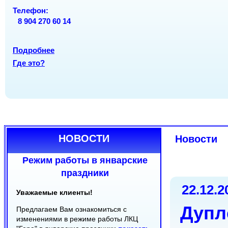
ОРГАНЫ
Вс
Вс
вых
вых
Телефон:
Телефон:
Телефон:
8 904 270 60 14
(8212) 20-22-70
(8212) 30-24-50
(8212) 24-18-08
(8212) 30-22-08
Подробнее
Подробнее
Где это?
Подробнее
Где это?
Где это?
НОВОСТИ
Новости
Режим работы в январские
праздники
22.12.2
Уважаемые клиенты!
Дупл
Предлагаем Вам ознакомиться с
изменениями в режиме работы ЛКЦ