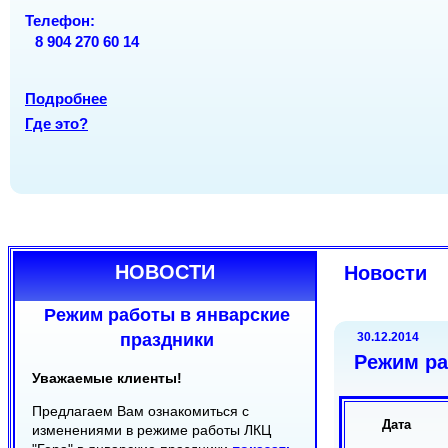
ОРГАНЫ
Вс
Вс
вых
вых
Телефон:
Телефон:
8 904 270 60 14
Телефон:
(8212) 20-22-70
(8212) 30-24-50
(8212) 24-18-08
(8212) 30-22-08
Подробнее
Подробнее
Где это?
Подробнее
Где это?
Где это?
НОВОСТИ
Новости
Режим работы в январские
праздники
30.12.2014
Режим ра
Уважаемые клиенты!
Предлагаем Вам ознакомиться с
Дата
изменениями в режиме работы ЛКЦ