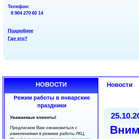
ОРГАНЫ
Вс
Вс
вых
вых
Телефон:
Телефон:
8 904 270 60 14
Телефон:
(8212) 30-24-50
(8212) 20-22-70
(8212) 30-22-08
(8212) 24-18-08
Подробнее
Подробнее
Где это?
Подробнее
Где это?
Где это?
НОВОСТИ
Новости
Режим работы в январские
праздники
25.10.2
Уважаемые клиенты!
Вним
Предлагаем Вам ознакомиться с
изменениями в режиме работы ЛКЦ