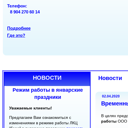
ОРГАНЫ
Вс
Вс
вых
вых
Телефон:
Телефон:
8 904 270 60 14
Телефон:
(8212) 20-22-70
(8212) 30-24-50
(8212) 24-18-08
(8212) 30-22-08
Подробнее
Подробнее
Где это?
Подробнее
Где это?
Где это?
НОВОСТИ
Новости
Режим работы в январские
праздники
02.04.2020
Временн
Уважаемые клиенты!
В целях пред
Предлагаем Вам ознакомиться с
работы
ООО 
изменениями в режиме работы ЛКЦ