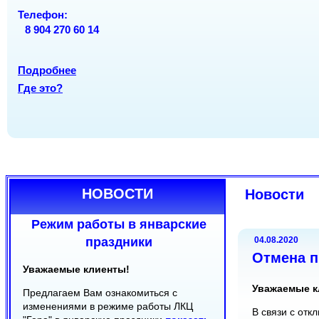
ОРГАНЫ
Вс
Вс
вых
вых
Телефон:
Телефон:
8 904 270 60 14
Телефон:
(8212) 20-22-70
(8212) 30-24-50
(8212) 24-18-08
(8212) 30-22-08
Подробнее
Подробнее
Где это?
Подробнее
Где это?
Где это?
НОВОСТИ
Новости
Режим работы в январские
праздники
04.08.2020
Отмена п
Уважаемые клиенты!
Уважаемые к
Предлагаем Вам ознакомиться с
изменениями в режиме работы ЛКЦ
В связи с от